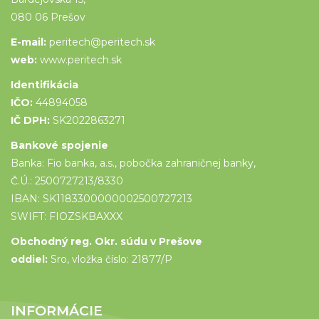
080 06 Prešov
E-mail:
peritech@peritech.sk
web:
www.peritech.sk
Identifikácia
IČO:
44894058
IČ DPH:
SK2022863271
Bankové spojenie
Banka: Fio banka, a.s., pobočka zahraničnej banky,
Č.Ú.: 2500727213/8330
IBAN: SK1183300000002500727213
SWIFT: FIOZSKBAXXX
Obchodný reg. Okr. súdu v Prešove
oddiel:
Sro, vložka číslo: 21877/P
INFORMÁCIE