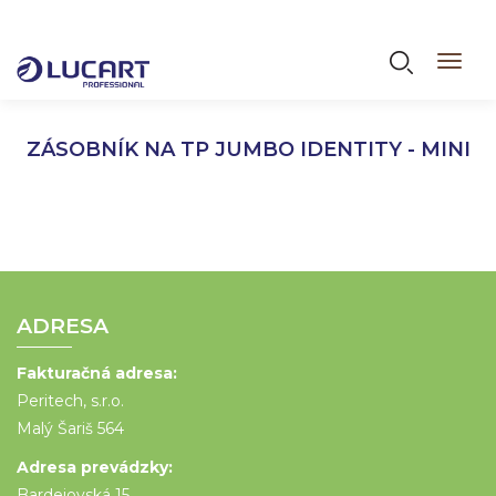
Skočiť
na
Vyhľadáva
Toggl
hlavný
navig
obsah
ZÁSOBNÍK NA TP JUMBO IDENTITY - MINI
ADRESA
Fakturačná adresa:
Peritech, s.r.o.
Malý Šariš 564
Adresa prevádzky:
Bardejovská 15,